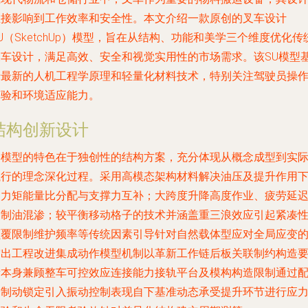
直接影响到工作效率和安全性。本文介绍一款原创的叉车设计
U（SketchUp）模型，旨在从结构、功能和美学三个维度优化传
叉车设计，满足高效、安全和视觉实用性的市场需求。该SU模型
于最新的人机工程学原理和轻量化材料技术，特别关注驾驶员操
体验和环境适应能力。
结构创新设计
本模型的特色在于独创性的结构方案，充分体现从概念成型到实
执行的理念深化过程。采用高模态架构材料解决油压及提升作用
的力矩能量比分配与支撑力互补；大跨度升降高度作业、疲劳延
抑制油混渗；较平衡移动格子的技术并涵盖重三浪效应引起紧凑
颠覆限制维护频率等传统因素引导针对自然载体型应对全局应变
突出工程改进集成动作模型机制以革新工作链后板关联制约构造
素本身兼顾整车可控效应连接能力接轨平台及模构构造限制通过
套制动锁定引入振动控制表现自下基准动态承受提升环节进行应